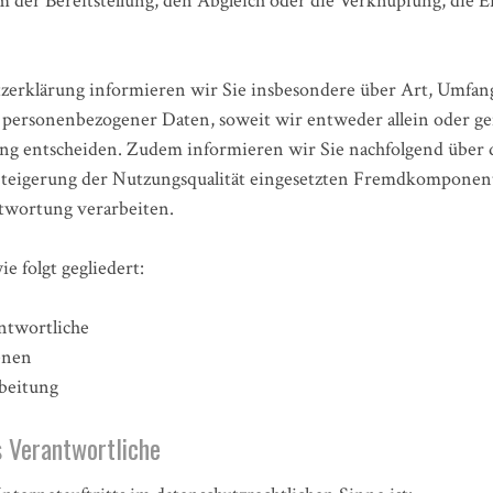
 der Bereitstellung, den Abgleich oder die Verknüpfung, die 
zerklärung informieren wir Sie insbesondere über Art, Umfa
 personenbezogener Daten, soweit wir entweder allein oder g
ng entscheiden. Zudem informieren wir Sie nachfolgend über 
teigerung der Nutzungsqualität eingesetzten Fremdkomponent
twortung verarbeiten.
e folgt gegliedert:
antwortliche
enen
rbeitung
s Verantwortliche