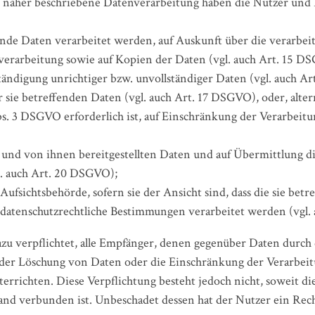
ch näher beschriebene Datenverarbeitung haben die Nutzer und
fende Daten verarbeitet werden, auf Auskunft über die verarbei
erarbeitung sowie auf Kopien der Daten (vgl. auch Art. 15 D
tändigung unrichtiger bzw. unvollständiger Daten (vgl. auch A
 sie betreffenden Daten (vgl. auch Art. 17 DSGVO), oder, alter
s. 3 DSGVO erforderlich ist, auf Einschränkung der Verarbeit
en und von ihnen bereitgestellten Daten und auf Übermittlung d
l. auch Art. 20 DSGVO);
ufsichtsbehörde, sofern sie der Ansicht sind, dass die sie bet
datenschutzrechtliche Bestimmungen verarbeitet werden (vgl.
azu verpflichtet, alle Empfänger, denen gegenüber Daten durc
der Löschung von Daten oder die Einschränkung der Verarbeitu
terrichten. Diese Verpflichtung besteht jedoch nicht, soweit d
d verbunden ist. Unbeschadet dessen hat der Nutzer ein Rech