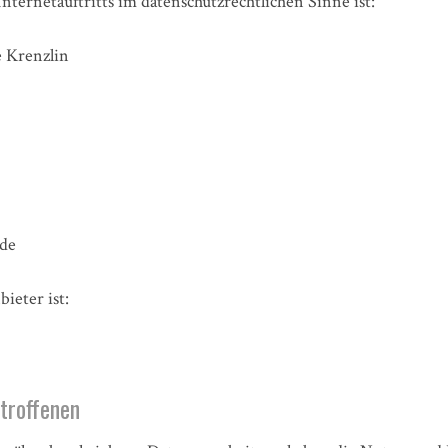
nternetauftritts im datenschutzrechtlichen Sinne ist:
 Krenzlin
.de
ieter ist:
etroffenen