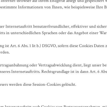
 Internet-Browser auf Ihrem Endgerät ablegt und gespeichert 
estimmte Informationen von Ihnen, wie beispielsweise Ihre B
r Internetauftritt benutzerfreundlicher, effektiver und sicher
itts in unterschiedlichen Sprachen oder das Angebot einer Wa
ng ist Art. 6 Abs. 1 lit b.) DSGVO, sofern diese Cookies Daten
erden.
ertragsanbahnung oder Vertragsabwicklung dient, liegt unser ber
seres Internetauftritts. Rechtsgrundlage ist in dann Art. 6 Abs.
sers werden diese Session-Cookies gelöscht.
em Internetauftritt auch Cookies von Partnerunternehmen, m