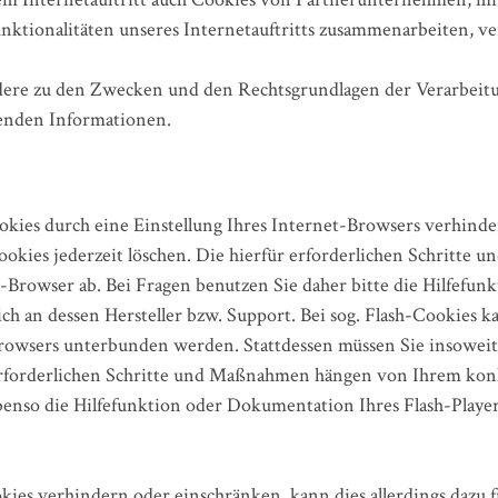
nktionalitäten unseres Internetauftritts zusammenarbeiten, v
ndere zu den Zwecken und den Rechtsgrundlagen der Verarbeitu
genden Informationen.
ookies durch eine Einstellung Ihres Internet-Browsers verhinde
ookies jederzeit löschen. Die hierfür erforderlichen Schritt
-Browser ab. Bei Fragen benutzen Sie daher bitte die Hilfefu
h an dessen Hersteller bzw. Support. Bei sog. Flash-Cookies ka
Browsers unterbunden werden. Stattdessen müssen Sie insoweit d
 erforderlichen Schritte und Maßnahmen hängen von Ihrem konkr
benso die Hilfefunktion oder Dokumentation Ihres Flash-Playe
ookies verhindern oder einschränken, kann dies allerdings dazu f